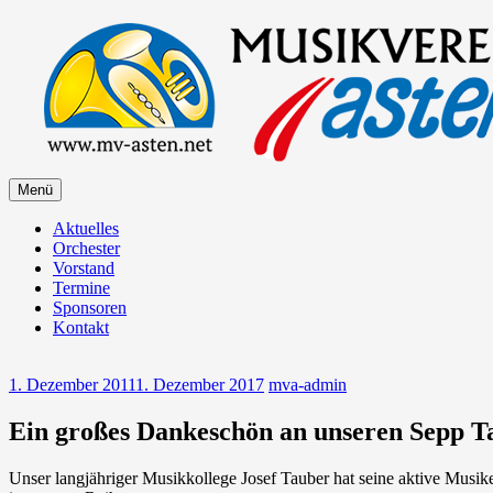
Zum
Inhalt
springen
Zum
Menü
Musikverein Asten
Inhalt
springen
Aktuelles
Orchester
Vorstand
Termine
Sponsoren
Kontakt
1. Dezember 2011
1. Dezember 2017
mva-admin
Ein großes Dankeschön an unseren Sepp T
Unser langjähriger Musikkollege Josef Tauber hat seine aktive Musi