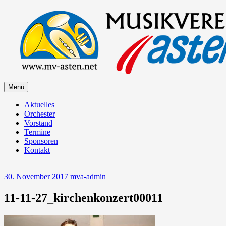
Zum
Inhalt
springen
Zum
Menü
Musikverein Asten
Inhalt
springen
Aktuelles
Orchester
Vorstand
Termine
Sponsoren
Kontakt
30. November 2017
mva-admin
11-11-27_kirchenkonzert00011