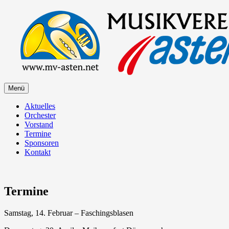
Zum
Inhalt
springen
Zum
Menü
Musikverein Asten
Inhalt
springen
Aktuelles
Orchester
Vorstand
Termine
Sponsoren
Kontakt
Termine
Samstag, 14. Februar – Faschingsblasen