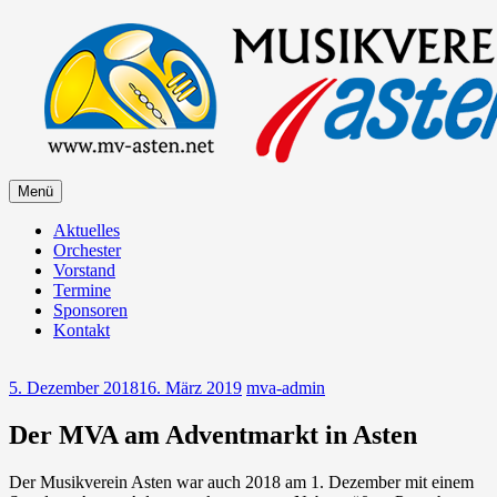
Zum
Inhalt
springen
Zum
Menü
Musikverein Asten
Inhalt
springen
Aktuelles
Orchester
Vorstand
Termine
Sponsoren
Kontakt
5. Dezember 2018
16. März 2019
mva-admin
Der MVA am Adventmarkt in Asten
Der Musikverein Asten war auch 2018 am 1. Dezember mit einem