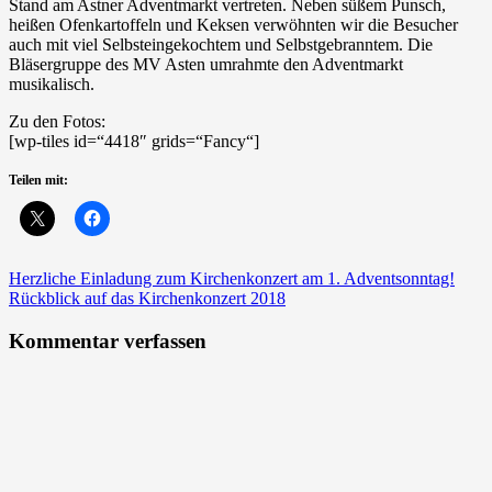
Stand am Astner Adventmarkt vertreten. Neben süßem Punsch,
heißen Ofenkartoffeln und Keksen verwöhnten wir die Besucher
auch mit viel Selbsteingekochtem und Selbstgebranntem. Die
Bläsergruppe des MV Asten umrahmte den Adventmarkt
musikalisch.
Zu den Fotos:
[wp-tiles id=“4418″ grids=“Fancy“]
Teilen mit:
Beitragsnavigation
Herzliche Einladung zum Kirchenkonzert am 1. Adventsonntag!
Rückblick auf das Kirchenkonzert 2018
Kommentar verfassen