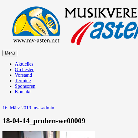
Zum
Inhalt
springen
Zum
Menü
Musikverein Asten
Inhalt
springen
Aktuelles
Orchester
Vorstand
Termine
Sponsoren
Kontakt
16. März 2019
mva-admin
18-04-14_proben-we00009