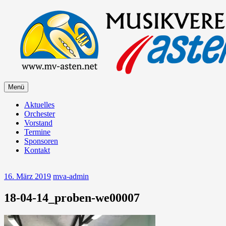
Zum
Inhalt
springen
Zum
Menü
Musikverein Asten
Inhalt
springen
Aktuelles
Orchester
Vorstand
Termine
Sponsoren
Kontakt
16. März 2019
mva-admin
18-04-14_proben-we00007