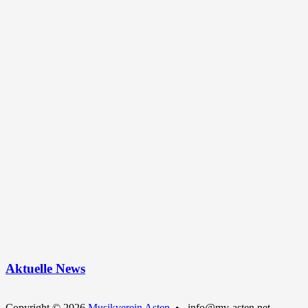
Aktuelle News
Copyright © 2026
Musikverein Asten
• info@mv-asten.net