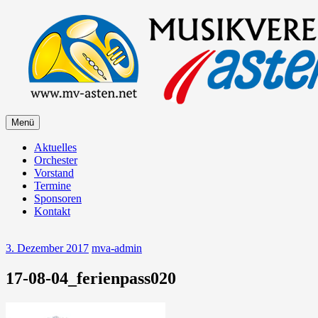
Zum
Inhalt
springen
Zum
Menü
Musikverein Asten
Inhalt
springen
Aktuelles
Orchester
Vorstand
Termine
Sponsoren
Kontakt
3. Dezember 2017
mva-admin
17-08-04_ferienpass020