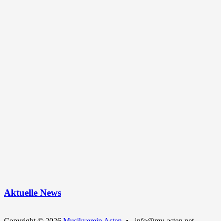
Aktuelle News
Copyright © 2026
Musikverein Asten
• info@mv-asten.net