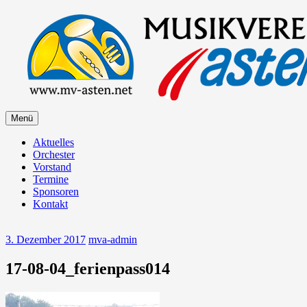
Zum
Inhalt
springen
Zum
Menü
Musikverein Asten
Inhalt
springen
Aktuelles
Orchester
Vorstand
Termine
Sponsoren
Kontakt
3. Dezember 2017
mva-admin
17-08-04_ferienpass014