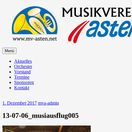
Zum
Inhalt
springen
Zum
Menü
Musikverein Asten
Inhalt
springen
Aktuelles
Orchester
Vorstand
Termine
Sponsoren
Kontakt
1. Dezember 2017
mva-admin
13-07-06_musiausflug005